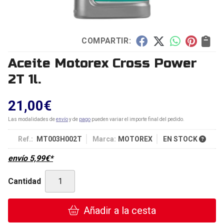
COMPARTIR:
Aceite Motorex Cross Power
2T 1l.
21,00
€
Las modalidades de
envío
y de
pago
pueden variar el importe final del pedido.
Ref.:
MT003H002T
Marca:
MOTOREX
EN STOCK
envío
5,99
€
*
Cantidad
Añadir a la cesta