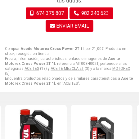
tus dudas.
674 375 807
982 240 623
ENVIAR EMAIL
Comprar
Aceite Motorex Cross Power 2T 1l.
por
21,00
€
. Producto en
stock, recogida en tienda.
Precio, información, características, enlace e imágenes de
Aceite
Motorex Cross Power 2T 1l.
referencia MT003H002T, pertenece a las
categorías
ACEITES
(13) y
ACEITE MEZCLA 2T
(3) y a la marca
MOTOREX
(5).
Encuentra productos relacionados y de similares características a
Aceite
Motorex Cross Power 2T 1l.
en "ACEITES".