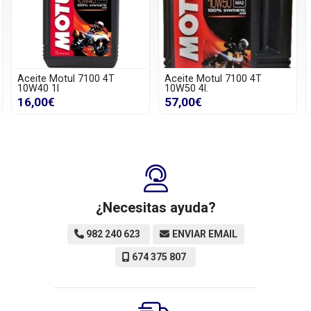
Aceite Motul 7100 4T
Aceite Motul 7100 4T
10W50 4l.
10W60 4l.
57,00€
60,00€
¿Necesitas ayuda?
982 240 623
ENVIAR EMAIL
674 375 807