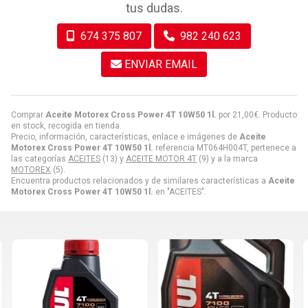
tus dudas.
674 375 807
982 240 623
ENVIAR EMAIL
Comprar
Aceite Motorex Cross Power 4T 10W50 1l.
por
21,00
€
. Producto
en stock, recogida en tienda.
Precio, información, características, enlace e imágenes de
Aceite
Motorex Cross Power 4T 10W50 1l.
referencia MT064H004T, pertenece a
las categorías
ACEITES
(13) y
ACEITE MOTOR 4T
(9) y a la marca
MOTOREX
(5).
Encuentra productos relacionados y de similares características a
Aceite
Motorex Cross Power 4T 10W50 1l.
en "ACEITES".