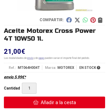
COMPARTIR:
Aceite Motorex Cross Power
4T 10W50 1l.
21,00
€
Las modalidades de
envío
y de
pago
pueden variar el importe final del pedido.
Ref.:
MT064H004T
Marca:
MOTOREX
EN STOCK
envío
5,99
€
*
Cantidad
Añadir a la cesta