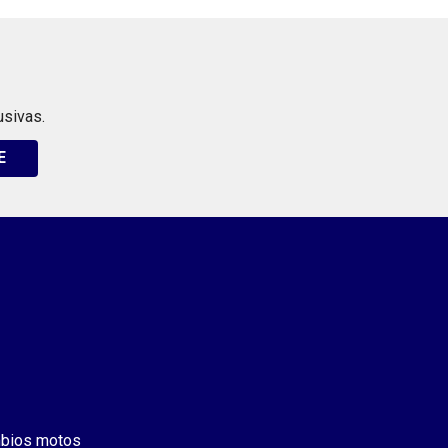
usivas.
E
bios motos