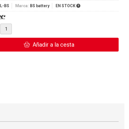
L-BS
Marca:
BS battery
EN STOCK
9
€
*
Añadir a la cesta