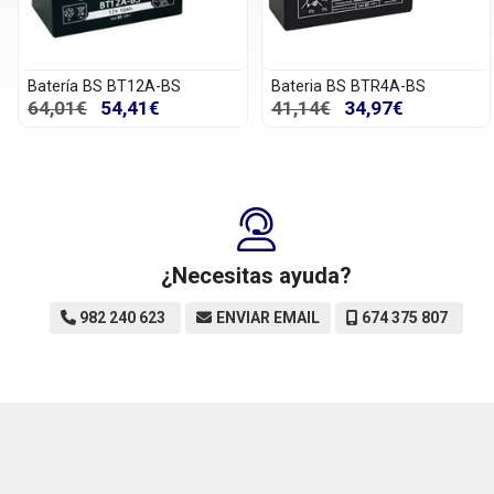
Batería BS BT12A-BS
Bateria BS BTR4A-BS
64,01€
54,41€
41,14€
34,97€
¿Necesitas ayuda?
982 240 623
ENVIAR EMAIL
674 375 807