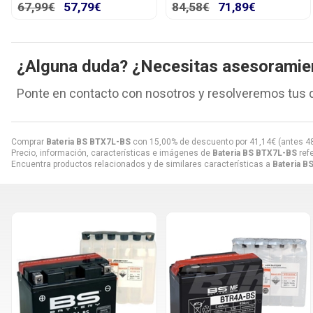
67,99€
57,79€
84,58€
71,89€
¿Alguna duda? ¿Necesitas asesoramie
Ponte en contacto con nosotros y resolveremos tus 
Comprar
Bateria BS BTX7L-BS
con 15,00% de descuento por
41,14
€
(antes
4
Precio, información, características e imágenes de
Bateria BS BTX7L-BS
ref
Encuentra productos relacionados y de similares características a
Bateria B