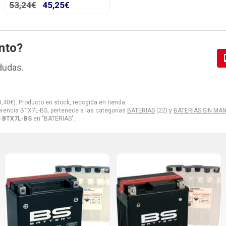
53,24€
45,25€
nto?
dudas.
8,40
€
). Producto en stock, recogida en tienda.
erencia BTX7L-BS, pertenece a las categorías
BATERIAS
(22) y
BATERIAS SIN MA
S BTX7L-BS
en "BATERIAS".