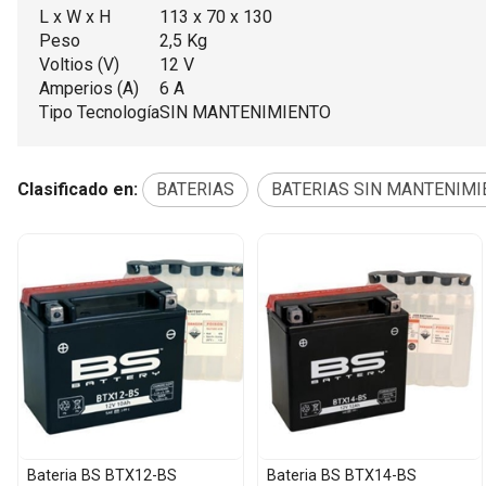
L x W x H
113 x 70 x 130
Peso
2,5 Kg
Voltios (V)
12 V
Amperios (A)
6 A
Tipo Tecnología
SIN MANTENIMIENTO
Clasificado en:
BATERIAS
BATERIAS SIN MANTENIMI
Bateria BS BTX12-BS
Bateria BS BTX14-BS