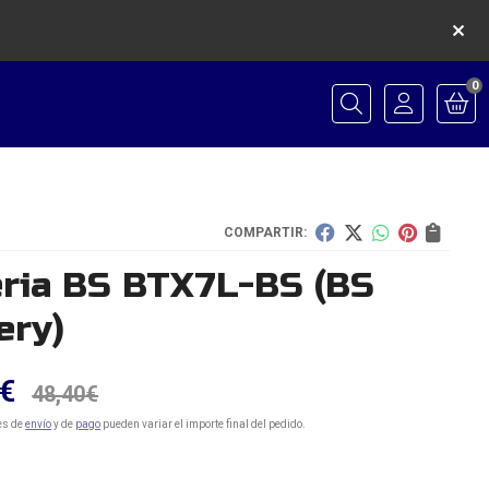
0
Buscar
COMPARTIR:
eria BS BTX7L-BS
(BS
ery)
€
48,40
€
es de
envío
y de
pago
pueden variar el importe final del pedido.