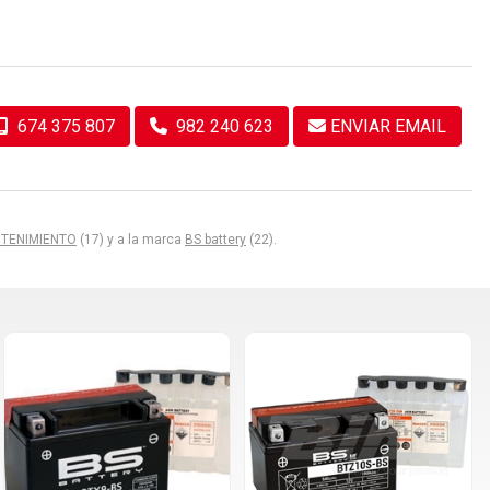
674 375 807
982 240 623
ENVIAR EMAIL
NTENIMIENTO
(17) y a la marca
BS battery
(22).