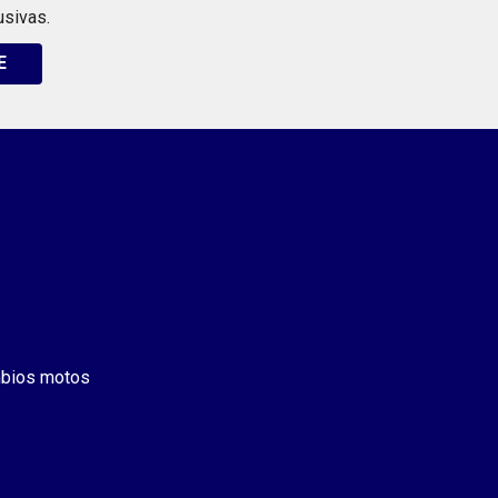
usivas.
E
bios motos