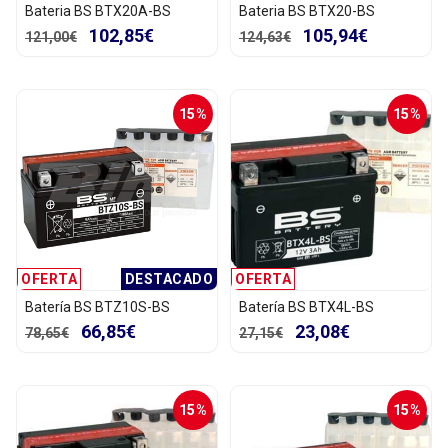
Bateria BS BTX20A-BS
Bateria BS BTX20-BS
102,85€
105,94€
121,00€
124,63€
15%
15%
OFERTA
DESTACADO
OFERTA
Batería BS BTZ10S-BS
Batería BS BTX4L-BS
66,85€
23,08€
78,65€
27,15€
15%
15%