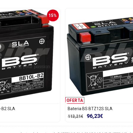
15%
OFERTA
L-B2 SLA
Bateria BS BTZ12S SLA
96,23€
113,21€