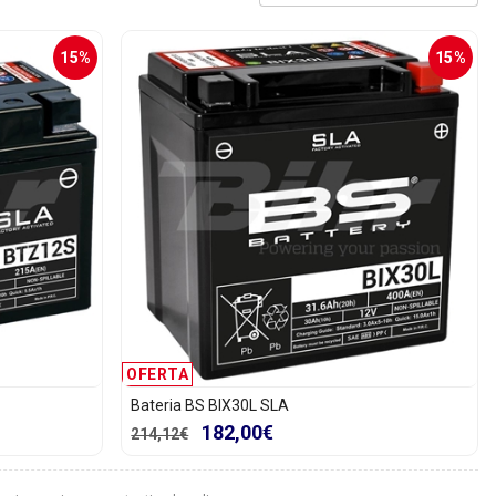
15%
15%
OFERTA
Bateria BS BIX30L SLA
182,00€
214,12€