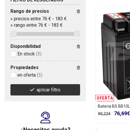
Rango de precios
»
precios entre 76 €
-
183 €
»
rango entre
76
€
-
183
€
Disponibilidad
En stock
(3)
Propiedades
en oferta
(3)
aplicar filtro
OFERTA
Bateria BS BB10
76,69€
90,22€
¿Necesitas ayuda?