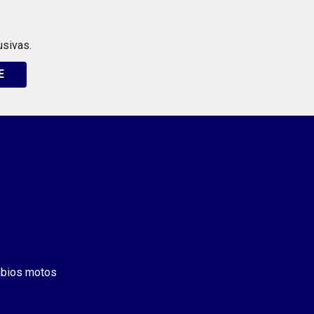
usivas.
E
bios motos