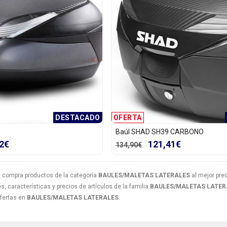
DESTACADO
OFERTA
Baúl SHAD SH39 CARBONO
2€
121,41€
134,90€
 compra productos de la categoría
BAULES/MALETAS LATERALES
al mejor prec
, características y precios de artículos de la familia
BAULES/MALETAS LATER
ofertas en
BAULES/MALETAS LATERALES
.