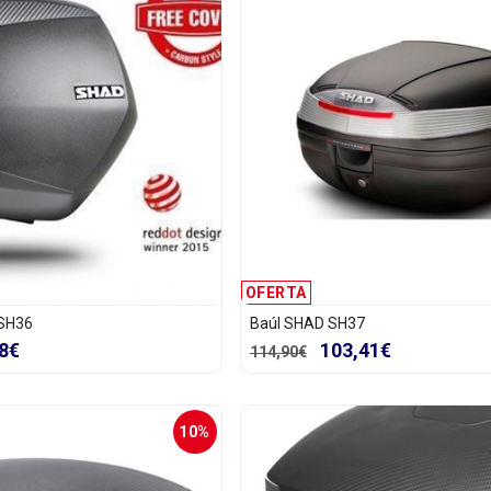
OFERTA
SH36
Baúl SHAD SH37
8€
103,41€
114,90€
10%