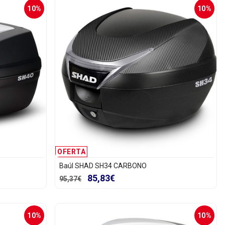
10%
10%
OFERTA
Baúl SHAD SH34 CARBONO
85,83€
95,37€
10%
10%