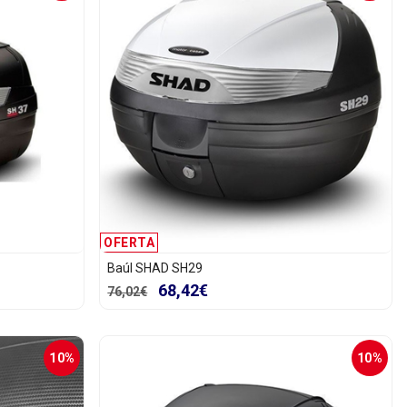
OFERTA
Baúl SHAD SH29
68,42€
76,02€
10%
10%