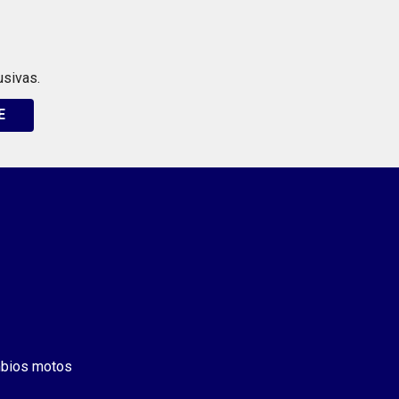
usivas.
E
bios motos