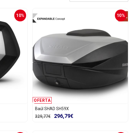
10%
10%
OFERTA
Baúl SHAD SH59X
296,79€
329,77€