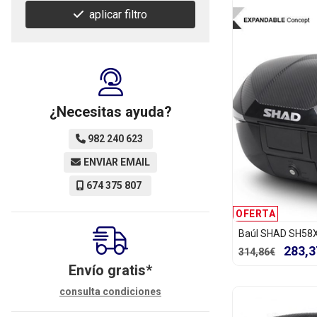
aplicar filtro
¿Necesitas ayuda?
982 240 623
ENVIAR EMAIL
674 375 807
OFERTA
Baúl SHAD SH58
283,3
314,86€
Envío gratis*
consulta condiciones