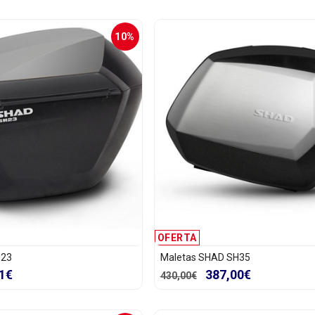
10%
OFERTA
H23
Maletas SHAD SH35
1€
387,00€
430,00€