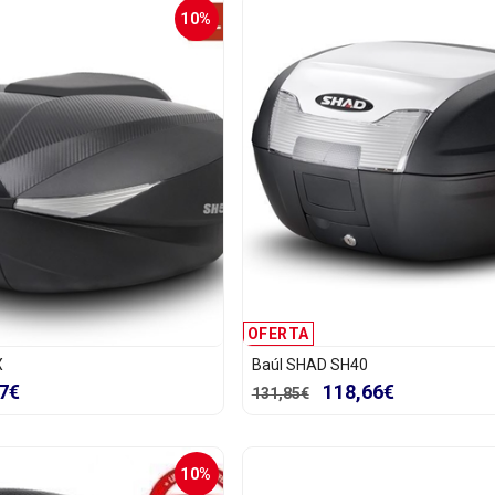
10%
OFERTA
X
Baúl SHAD SH40
7€
118,66€
131,85€
10%