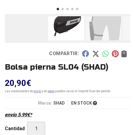
COMPARTIR:
Bolsa pierna SL04
(SHAD)
20,90
€
Las modalidades de
envío
y de
pago
pueden variar el importe final del pedido.
Marca:
SHAD
EN STOCK
envío
5,99
€
*
Cantidad