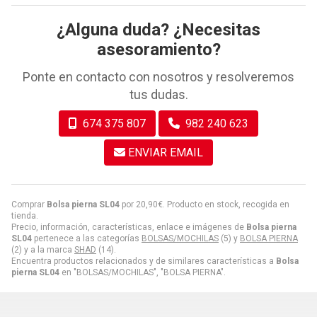
¿Alguna duda? ¿Necesitas
asesoramiento?
Ponte en contacto con nosotros y resolveremos
tus dudas.
674 375 807
982 240 623
ENVIAR EMAIL
Comprar
Bolsa pierna SL04
por
20,90
€
. Producto en stock, recogida en
tienda.
Precio, información, características, enlace e imágenes de
Bolsa pierna
SL04
pertenece a las categorías
BOLSAS/MOCHILAS
(5) y
BOLSA PIERNA
(2) y a la marca
SHAD
(14).
Encuentra productos relacionados y de similares características a
Bolsa
pierna SL04
en "BOLSAS/MOCHILAS", "BOLSA PIERNA".