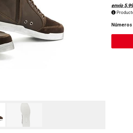
envío
5,9
Producto
Números