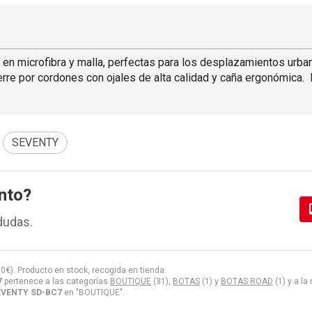
 en microfibra y malla, perfectas para los desplazamientos urba
erre por cordones con ojales de alta calidad y caña ergonómica. P
SEVENTY
nto?
dudas.
00
€
). Producto en stock, recogida en tienda.
7
pertenece a las categorías
BOUTIQUE
(31),
BOTAS
(1) y
BOTAS ROAD
(1) y a l
EVENTY SD-BC7
en "BOUTIQUE".