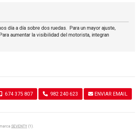
nos día a día sobre dos ruedas. Para un mayor ajuste,
ara aumentar la visibilidad del motorista, integran
674 375 807
982 240 623
ENVIAR EMAIL
a marca
SEVENTY
(1).