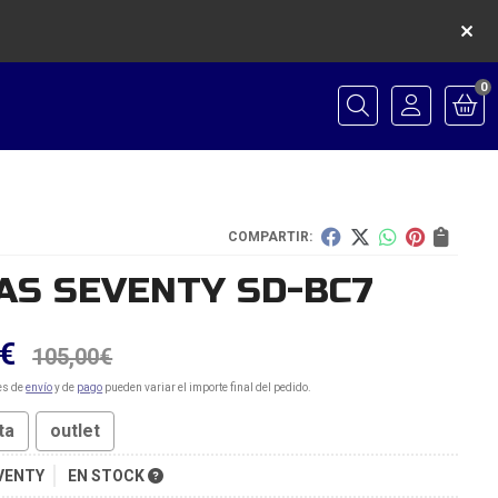
0
Buscar
COMPARTIR:
AS SEVENTY SD-BC7
€
105,00
€
es de
envío
y de
pago
pueden variar el importe final del pedido.
ta
outlet
VENTY
EN STOCK