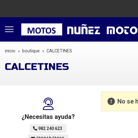
inicio
boutique
CALCETINES
CALCETINES
No se 
¿Necesitas ayuda?
982 240 623