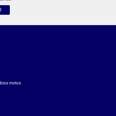
E
bios motos