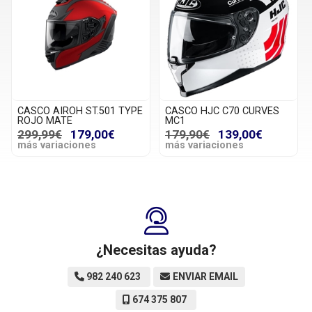
CASCO AIROH ST.501 TYPE
CASCO HJC C70 CURVES
ROJO MATE
MC1
299,99€
179,00€
179,90€
139,00€
más variaciones
más variaciones
¿Necesitas ayuda?
982 240 623
ENVIAR EMAIL
674 375 807