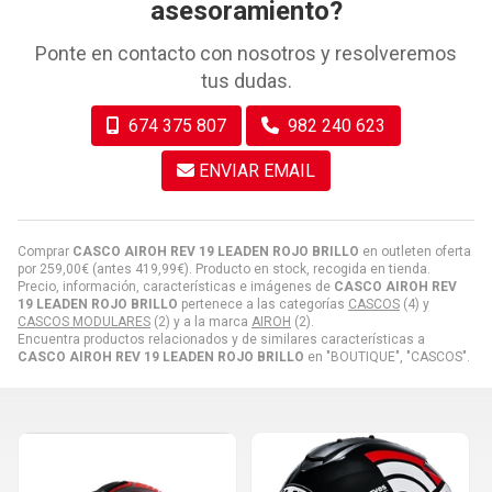
asesoramiento?
Ponte en contacto con nosotros y resolveremos
tus dudas.
674 375 807
982 240 623
ENVIAR EMAIL
Comprar
CASCO AIROH REV 19 LEADEN ROJO BRILLO
en outleten oferta
por
259,00
€
(antes
419,99
€
). Producto en stock, recogida en tienda.
Precio, información, características e imágenes de
CASCO AIROH REV
19 LEADEN ROJO BRILLO
pertenece a las categorías
CASCOS
(4) y
CASCOS MODULARES
(2) y a la marca
AIROH
(2).
Encuentra productos relacionados y de similares características a
CASCO AIROH REV 19 LEADEN ROJO BRILLO
en "BOUTIQUE", "CASCOS".