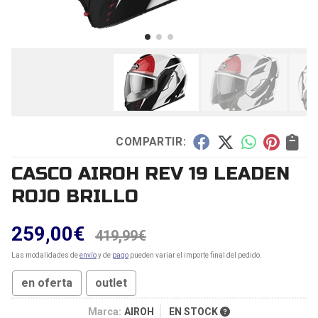
COMPARTIR:
CASCO AIROH REV 19 LEADEN
ROJO BRILLO
259,00
€
419,99
€
Las modalidades de
envío
y de
pago
pueden variar el importe final del pedido.
en oferta
outlet
Marca:
AIROH
EN STOCK