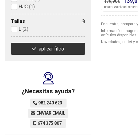
139,0
179,90€
HJC
(1)
más variaciones
Tallas
Encuentra, compara y
L
(2)
Información, imágenes
artículos disponibles.
Novedades, outlet y 
aplicar filtro
¿Necesitas ayuda?
982 240 623
ENVIAR EMAIL
674 375 807