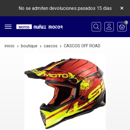
No se admiten devoluciones pasados 15 días
0
Buscar
inicio
boutique
cascos
CASCOS OFF ROAD