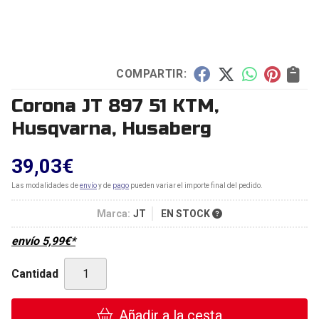
COMPARTIR:
Corona JT 897 51 KTM,
Husqvarna, Husaberg
39,03
€
Las modalidades de
envío
y de
pago
pueden variar el importe final del pedido.
Marca:
JT
EN STOCK
envío
5,99
€
*
Cantidad
Añadir a la cesta