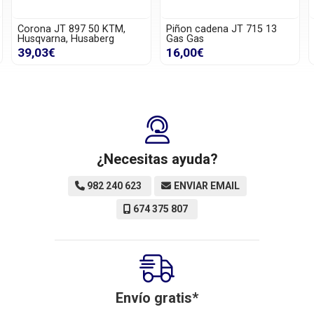
 JT 897 50 KTM,
Piñon cadena JT 715 13
Piñon cade
rna, Husaberg
Gas Gas
Suzuki, Ka
€
16,00€
11,45€
¿Necesitas ayuda?
982 240 623
ENVIAR EMAIL
674 375 807
Envío gratis*