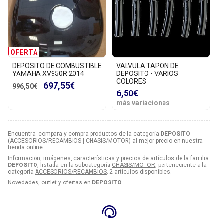
OFERTA
DEPOSITO DE COMBUSTIBLE
VALVULA TAPON DE
YAMAHA XV950R 2014
DEPOSITO - VARIOS
COLORES
697,55€
996,50€
6,50€
más variaciones
Encuentra, compara y compra productos de la categoría
DEPOSITO
(ACCESORIOS/RECAMBIOS | CHASIS/MOTOR) al mejor precio en nuestra
tienda online.
Información, imágenes, características y precios de artículos de la familia
DEPOSITO
, listada en la subcategoría
CHASIS/MOTOR
, perteneciente a la
categoría
ACCESORIOS/RECAMBIOS
. 2 artículos disponibles.
Novedades, outlet y ofertas en
DEPOSITO
.