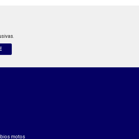
usivas.
E
bios motos