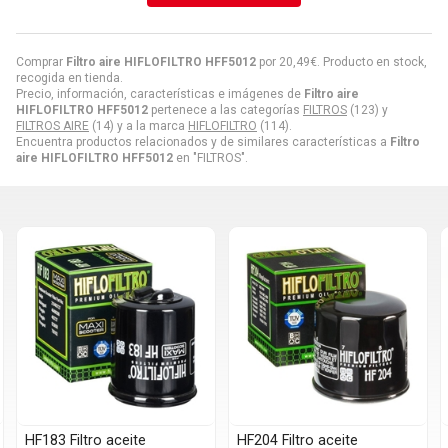
Comprar
Filtro aire HIFLOFILTRO HFF5012
por
20,49
€
. Producto en stock,
recogida en tienda.
Precio, información, características e imágenes de
Filtro aire
HIFLOFILTRO HFF5012
pertenece a las categorías
FILTROS
(123) y
FILTROS AIRE
(14) y a la marca
HIFLOFILTRO
(114).
Encuentra productos relacionados y de similares características a
Filtro
aire HIFLOFILTRO HFF5012
en "FILTROS".
HF183 Filtro aceite
HF204 Filtro aceite