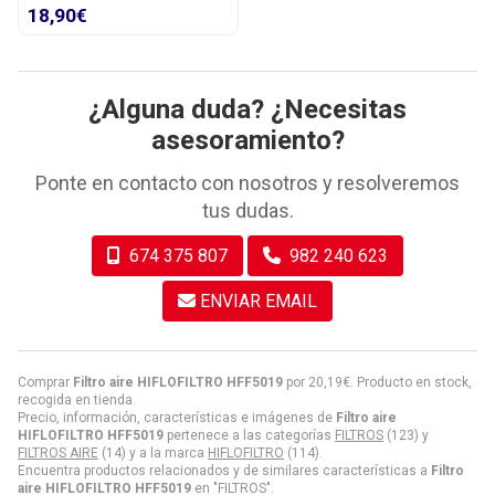
18,90€
¿Alguna duda? ¿Necesitas
asesoramiento?
Ponte en contacto con nosotros y resolveremos
tus dudas.
674 375 807
982 240 623
ENVIAR EMAIL
Comprar
Filtro aire HIFLOFILTRO HFF5019
por
20,19
€
. Producto en stock,
recogida en tienda.
Precio, información, características e imágenes de
Filtro aire
HIFLOFILTRO HFF5019
pertenece a las categorías
FILTROS
(123) y
FILTROS AIRE
(14) y a la marca
HIFLOFILTRO
(114).
Encuentra productos relacionados y de similares características a
Filtro
aire HIFLOFILTRO HFF5019
en "FILTROS".