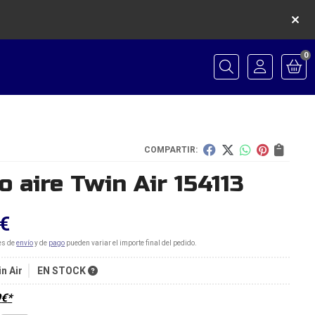
0
Buscar
COMPARTIR:
ro aire Twin Air 154113
€
es de
envío
y de
pago
pueden variar el importe final del pedido.
n Air
EN STOCK
9
€
*