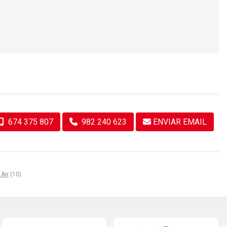
674 375 807
982 240 623
ENVIAR EMAIL
 Air
(10).