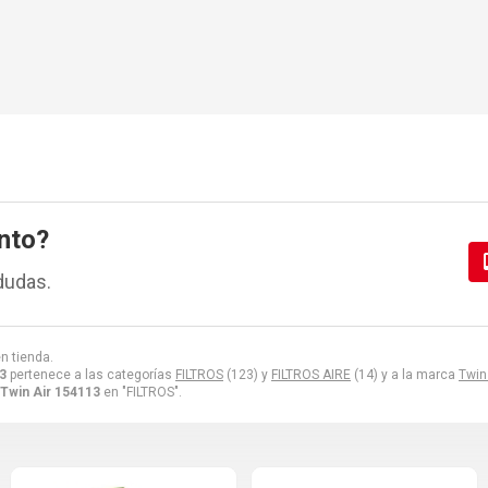
nto?
dudas.
n tienda.
13
pertenece a las categorías
FILTROS
(123) y
FILTROS AIRE
(14) y a la marca
Twin
e Twin Air 154113
en "FILTROS".