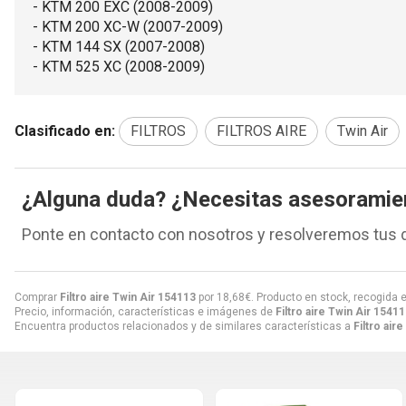
- KTM 200 EXC (2008-2009)
- KTM 200 XC-W (2007-2009)
- KTM 144 SX (2007-2008)
- KTM 525 XC (2008-2009)
Clasificado en:
FILTROS
FILTROS AIRE
Twin Air
¿Alguna duda? ¿Necesitas asesoramie
Ponte en contacto con nosotros y resolveremos tus 
Comprar
Filtro aire Twin Air 154113
por
18,68
€
. Producto en stock, recogida e
Precio, información, características e imágenes de
Filtro aire Twin Air 1541
Encuentra productos relacionados y de similares características a
Filtro air