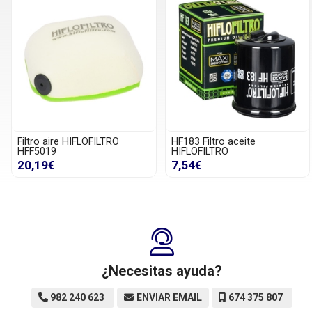
Filtro aire HIFLOFILTRO
HF183 Filtro aceite
HFF5019
HIFLOFILTRO
20,19€
7,54€
¿Necesitas ayuda?
982 240 623
ENVIAR EMAIL
674 375 807