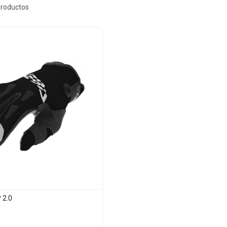
productos
 2.0