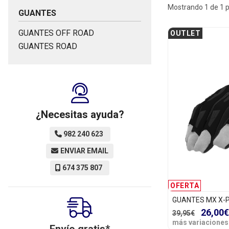
Mostrando 1 de 1 
GUANTES
GUANTES OFF ROAD
OUTLET
GUANTES ROAD
¿Necesitas ayuda?
982 240 623
ENVIAR EMAIL
674 375 807
OFERTA
GUANTES MX X-P
26,00€
39,95€
más variaciones
Envío gratis*