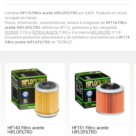
Comprar
HF116 Filtro aceite HIFLOFILTRO
por
4,82
€
. Producto en stock,
recogida en tienda.
Precio, información, características, enlace e imágenes de
HF116 Filtro
aceite HIFLOFILTRO
referencia HF116, pertenece a las categorías
FILTROS
(123) y
FILTROS ACEITE
(109) y a la marca
HIFLOFILTRO
(114).
Encuentra productos relacionados y de similares características a
HF116
Filtro aceite HIFLOFILTRO
en "FILTROS".
HF151 Filtro aceite
HF154 Filtro aceite
HIFLOFILTRO
HIFLOFILTRO