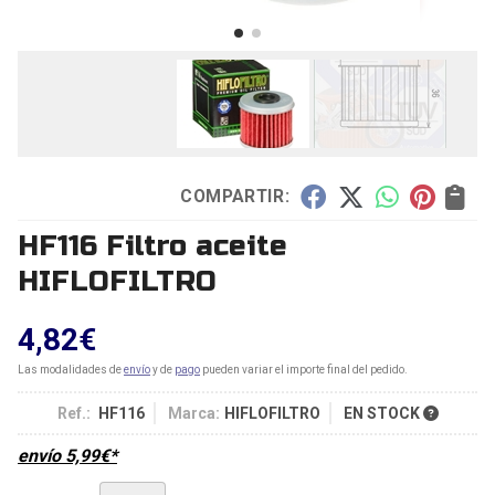
COMPARTIR:
HF116 Filtro aceite
HIFLOFILTRO
4,82
€
Las modalidades de
envío
y de
pago
pueden variar el importe final del pedido.
Ref.:
HF116
Marca:
HIFLOFILTRO
EN STOCK
envío
5,99
€
*