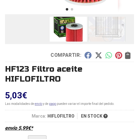
COMPARTIR:
HF123 Filtro aceite
HIFLOFILTRO
5,03
€
Las modalidades de
envío
y de
pago
pueden variar el importe final del pedido.
Marca:
HIFLOFILTRO
EN STOCK
envío
5,99
€
*