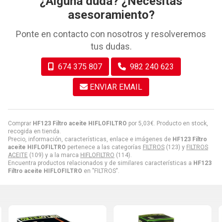
¿Alguna duda? ¿Necesitas
asesoramiento?
Ponte en contacto con nosotros y resolveremos
tus dudas.
674 375 807
982 240 623
ENVIAR EMAIL
Comprar
HF123 Filtro aceite HIFLOFILTRO
por
5,03
€
. Producto en stock,
recogida en tienda.
Precio, información, características, enlace e imágenes de
HF123 Filtro
aceite HIFLOFILTRO
pertenece a las categorías
FILTROS
(123) y
FILTROS
ACEITE
(109) y a la marca
HIFLOFILTRO
(114).
Encuentra productos relacionados y de similares características a
HF123
Filtro aceite HIFLOFILTRO
en "FILTROS".