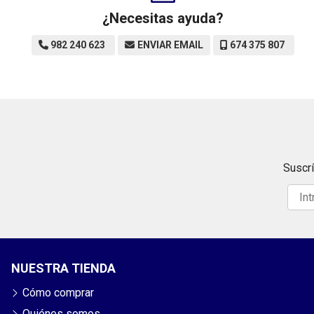
¿Necesitas ayuda?
982 240 623
ENVIAR EMAIL
674 375 807
Suscrí
NUESTRA TIENDA
Cómo comprar
Quiénes somos