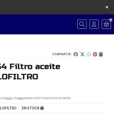
0
Buscar
COMPARTIR:
4 Filtro aceite
LOFILTRO
es de
envío
y de
pago
pueden variar el importe final del pedido.
FLOFILTRO
EN STOCK