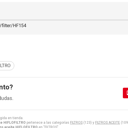
/filter/HF154
ILTRO
nto?
dudas.
gida en tienda.
ite HIFLOFILTRO
pertenece a las categorías
FILTROS
(123) y
FILTROS ACEITE
(109
tro aceite HIFLOFILTRO
en "FILTROS".