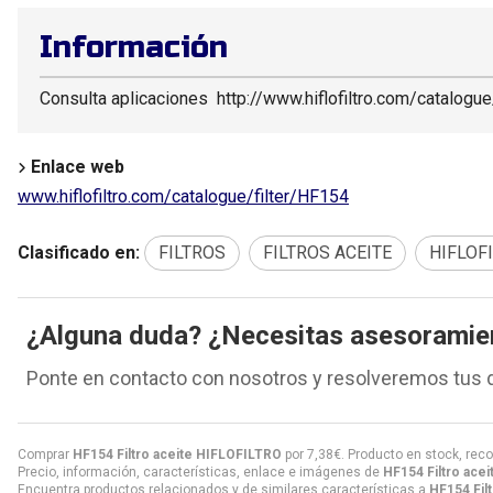
Información
Consulta aplicaciones http://www.hiflofiltro.com/catalogue
Enlace web
www.hiflofiltro.com/catalogue/filter/HF154
Clasificado en:
FILTROS
FILTROS ACEITE
HIFLOF
¿Alguna duda? ¿Necesitas asesoramie
Ponte en contacto con nosotros y resolveremos tus 
Comprar
HF154 Filtro aceite HIFLOFILTRO
por
7,38
€
. Producto en stock, reco
Precio, información, características, enlace e imágenes de
HF154 Filtro ace
Encuentra productos relacionados y de similares características a
HF154 Fil