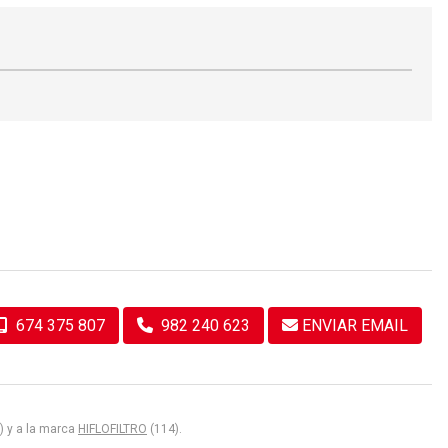
674 375 807
982 240 623
ENVIAR EMAIL
) y a la marca
HIFLOFILTRO
(114).