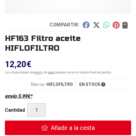
COMPARTIR:
HF163 Filtro aceite
HIFLOFILTRO
12,20
€
Las modalidades de
envío
y de
pago
pueden variar el importe final del pedido.
Marca:
HIFLOFILTRO
EN STOCK
envío
5,99
€
*
Cantidad
Añadir a la cesta