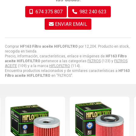
674 375 807
982 240 623
ENVIAR EMAIL
Comprar
HF163 Filtro aceite HIFLOFILTRO
por
12,20
€
. Producto en stock,
recogida en tienda.
Precio, información, características, enlace e imágenes de
HF163 Filtro
aceite HIFLOFILTRO
pertenece a las categorías
FILTROS
(123) y
FILTROS
ACEITE
(109) y a la marca
HIFLOFILTRO
(114).
Encuentra productos relacionados y de similares características a
HF163
Filtro aceite HIFLOFILTRO
en "FILTROS".