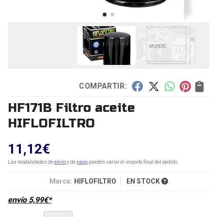
COMPARTIR:
HF171B Filtro aceite
HIFLOFILTRO
11,12
€
Las modalidades de
envío
y de
pago
pueden variar el importe final del pedido.
Marca:
HIFLOFILTRO
EN STOCK
envío
5,99
€
*