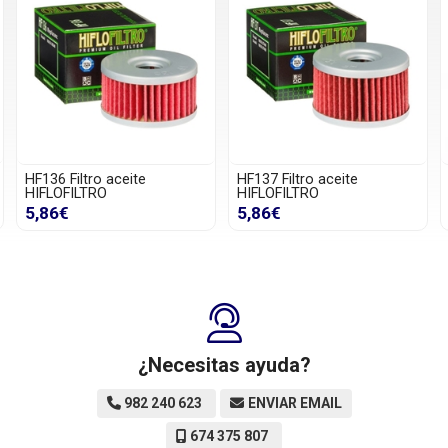
eite
HF137 Filtro aceite
HF159 Filtro aceite
HIFLOFILTRO
HIFLOFILTRO
5,86€
9,41€
¿Necesitas ayuda?
982 240 623
ENVIAR EMAIL
674 375 807