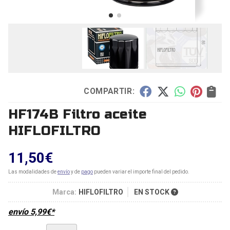
COMPARTIR:
HF174B Filtro aceite
HIFLOFILTRO
11,50
€
Las modalidades de
envío
y de
pago
pueden variar el importe final del pedido.
Marca:
HIFLOFILTRO
EN STOCK
envío
5,99
€
*