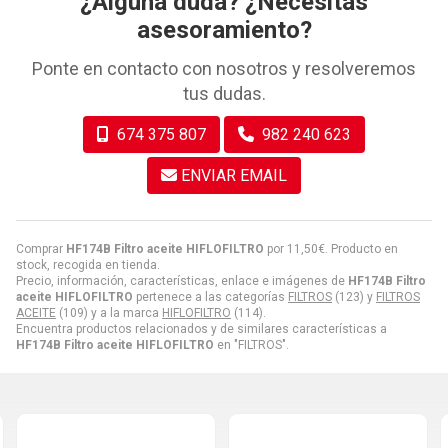
¿Alguna duda? ¿Necesitas
asesoramiento?
Ponte en contacto con nosotros y resolveremos
tus dudas.
674 375 807
982 240 623
ENVIAR EMAIL
Comprar
HF174B Filtro aceite HIFLOFILTRO
por
11,50
€
. Producto en
stock, recogida en tienda.
Precio, información, características, enlace e imágenes de
HF174B Filtro
aceite HIFLOFILTRO
pertenece a las categorías
FILTROS
(123) y
FILTROS
ACEITE
(109) y a la marca
HIFLOFILTRO
(114).
Encuentra productos relacionados y de similares características a
HF174B Filtro aceite HIFLOFILTRO
en "FILTROS".