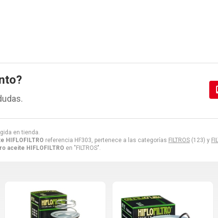
nto?
dudas.
gida en tienda.
ite HIFLOFILTRO
referencia HF303, pertenece a las categorías
FILTROS
(123) y
FI
tro aceite HIFLOFILTRO
en "FILTROS".