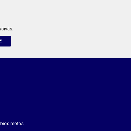
usivas.
E
bios motos