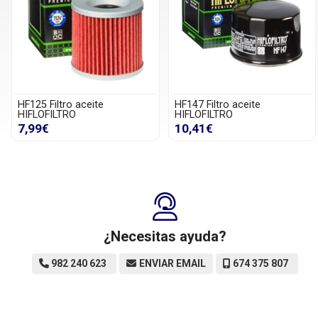
HF125 Filtro aceite
HF147 Filtro aceite
HIFLOFILTRO
HIFLOFILTRO
7,99€
10,41€
¿Necesitas ayuda?
982 240 623
ENVIAR EMAIL
674 375 807