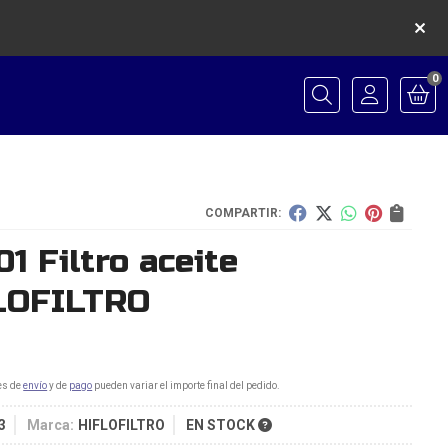
0
Buscar
COMPARTIR:
1 Filtro aceite
LOFILTRO
es de
envío
y de
pago
pueden variar el importe final del pedido.
3
Marca:
HIFLOFILTRO
EN STOCK