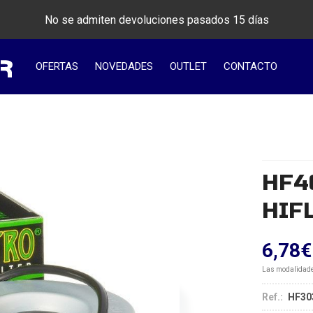
No se admiten devoluciones pasados 15 días
OFERTAS
NOVEDADES
OUTLET
CONTACTO
HF40
HIF
6,78
€
Las modalidad
Ref.:
HF30