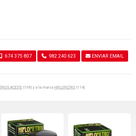
674 375 807
982 240 623
ENVIAR EMAIL
LTROS ACEITE
(109) y a la marca
HIFLOFILTRO
(114).