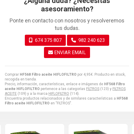
¿Alguna duda? ¿Necesitas
asesoramiento?
Ponte en contacto con nosotros y resolveremos
tus dudas.
674 375 807
982 240 623
ENVIAR EMAIL
Comprar
HF568 Filtro aceite HIFLOFILTRO
por
4,95
€
. Producto en stock,
recogida en tienda.
Precio, información, características, enlace e imágenes de
HF568 Filtro
aceite HIFLOFILTRO
pertenece a las categorías
FILTROS
(123) y
FILTROS
ACEITE
(109) y a la marca
HIFLOFILTRO
(114).
Encuentra productos relacionados y de similares características a
HF568
Filtro aceite HIFLOFILTRO
en "FILTROS".