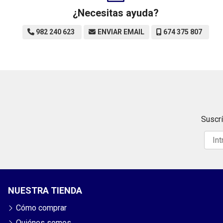
¿Necesitas ayuda?
982 240 623
ENVIAR EMAIL
674 375 807
Suscrí
NUESTRA TIENDA
Cómo comprar
Quiénes somos