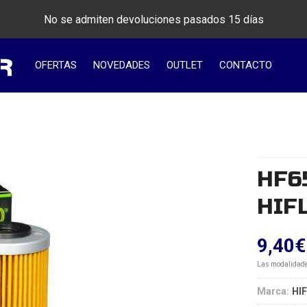
No se admiten devoluciones pasados 15 días
OFERTAS
NOVEDADES
OUTLET
CONTACTO
HF65
HIF
9,40
€
Las modalidad
Marca:
HI