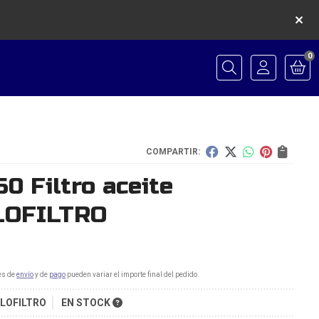
0
Buscar
COMPARTIR:
0 Filtro aceite
LOFILTRO
es de
envío
y de
pago
pueden variar el importe final del pedido.
FLOFILTRO
EN STOCK