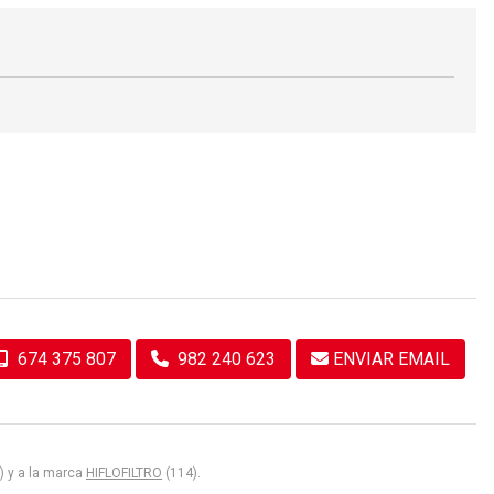
674 375 807
982 240 623
ENVIAR EMAIL
) y a la marca
HIFLOFILTRO
(114).