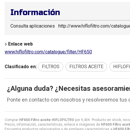
Información
Consulta aplicaciones http://www.hiflofiltro.com/catalogu
Enlace web
www.hiflofiltro.com/catalogue/filter/HF650
Clasificado en:
FILTROS
FILTROS ACEITE
HIFLOF
¿Alguna duda? ¿Necesitas asesoramie
Ponte en contacto con nosotros y resolveremos tus 
Comprar
HF650 Filtro aceite HIFLOFILTRO
por
9,40
€
. Producto en stock, reco
Precio, información, características, enlace e imágenes de
HF650 Filtro ace
Encuentra productos relacionados y de similares características a
HF650 Fil