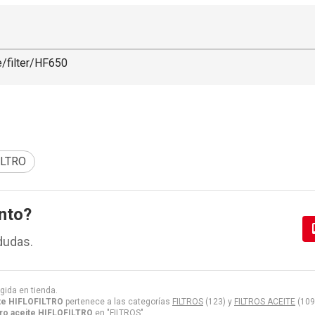
e/filter/HF650
ILTRO
nto?
dudas.
gida en tienda.
ite HIFLOFILTRO
pertenece a las categorías
FILTROS
(123) y
FILTROS ACEITE
(109
tro aceite HIFLOFILTRO
en "FILTROS".