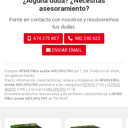
¿Alguna duda? ¿Necesitas
asesoramiento?
Ponte en contacto con nosotros y resolveremos
tus dudas.
674 375 807
982 240 623
ENVIAR EMAIL
Comprar
HF655 Filtro aceite HIFLOFILTRO
por
7,26
€
. Producto en stock,
recogida en tienda.
Precio, información, características, enlace e imágenes de
HF655 Filtro
aceite HIFLOFILTRO
pertenece a las categorías
FILTROS
(123) y
FILTROS
ACEITE
(109) y a la marca
HIFLOFILTRO
(114).
Encuentra productos relacionados y de similares características a
HF655
Filtro aceite HIFLOFILTRO
en "FILTROS".