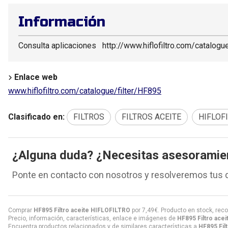
Información
Consulta aplicaciones http://www.hiflofiltro.com/catalogu
Enlace web
www.hiflofiltro.com/catalogue/filter/HF895
Clasificado en:
FILTROS
FILTROS ACEITE
HIFLOF
¿Alguna duda? ¿Necesitas asesoramie
Ponte en contacto con nosotros y resolveremos tus 
Comprar
HF895 Filtro aceite HIFLOFILTRO
por
7,49
€
. Producto en stock, reco
Precio, información, características, enlace e imágenes de
HF895 Filtro ace
Encuentra productos relacionados y de similares características a
HF895 Fil