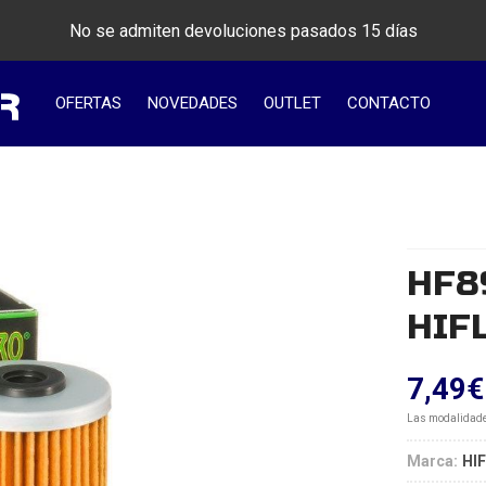
No se admiten devoluciones pasados 15 días
OFERTAS
NOVEDADES
OUTLET
CONTACTO
HF89
HIF
7,49
€
Las modalidad
Marca:
HI