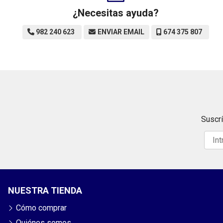
¿Necesitas ayuda?
982 240 623
ENVIAR EMAIL
674 375 807
Suscrí
NUESTRA TIENDA
Cómo comprar
Quiénes somos