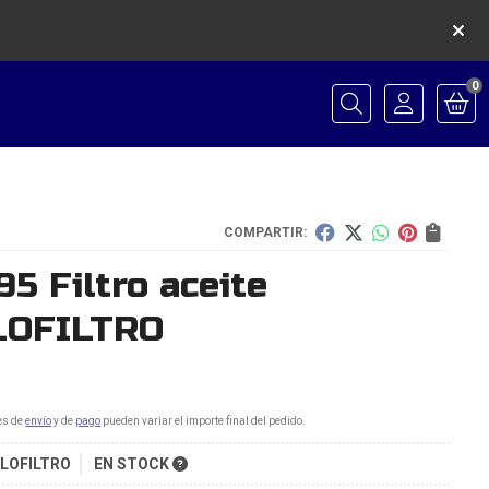
0
Buscar
COMPARTIR:
5 Filtro aceite
LOFILTRO
es de
envío
y de
pago
pueden variar el importe final del pedido.
FLOFILTRO
EN STOCK