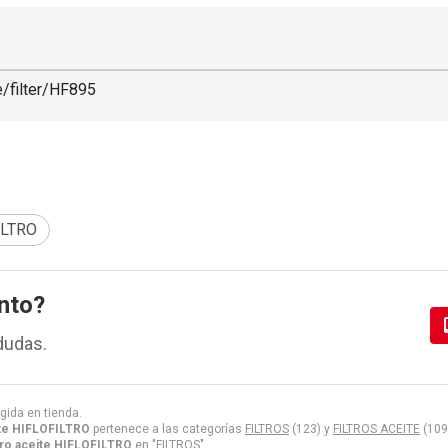
e/filter/HF895
ILTRO
nto?
dudas.
gida en tienda.
ite HIFLOFILTRO
pertenece a las categorías
FILTROS
(123) y
FILTROS ACEITE
(109
tro aceite HIFLOFILTRO
en "FILTROS".