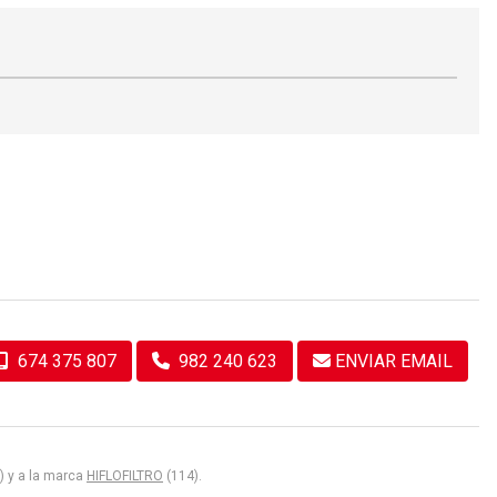
674 375 807
982 240 623
ENVIAR EMAIL
) y a la marca
HIFLOFILTRO
(114).