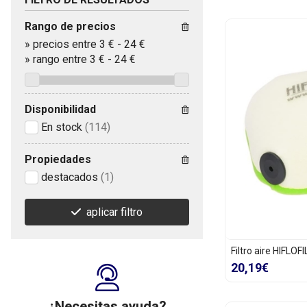
Rango de precios
»
precios entre 3 €
-
24 €
»
rango entre
3
€
-
24
€
Disponibilidad
En stock
(114)
Propiedades
destacados
(1)
aplicar filtro
Filtro aire HIFLO
20,19€
¿Necesitas ayuda?