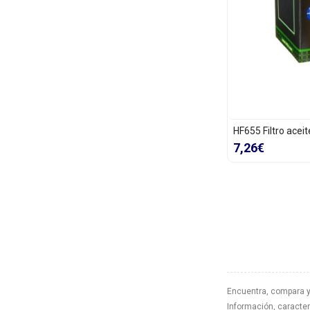
HF655 Filtro acei
7,26€
Encuentra, compara 
Información, caracterí