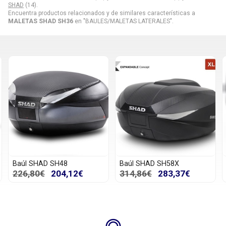
SHAD
(14).
Encuentra productos relacionados y de similares características a
MALETAS SHAD SH36
en "BAULES/MALETAS LATERALES".
Baúl SHAD SH48
Baúl SHAD SH58X
226,80€
204,12€
314,86€
283,37€