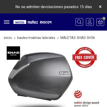
No se admiten devoluciones pasados 15 días
0
Buscar
inicio
baules/maletas laterales
MALETAS SHAD SH36