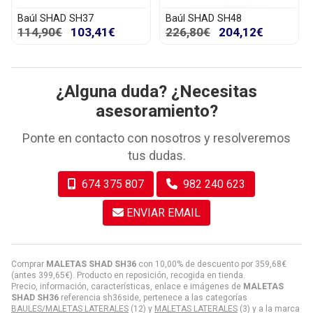
Baúl SHAD SH37
Baúl SHAD SH48
114,90€
103,41€
226,80€
204,12€
¿Alguna duda? ¿Necesitas
asesoramiento?
Ponte en contacto con nosotros y resolveremos
tus dudas.
674 375 807
982 240 623
ENVIAR EMAIL
Comprar
MALETAS SHAD SH36
con 10,00% de descuento por
359,68
€
(antes
399,65
€
). Producto en reposición, recogida en tienda.
Precio, información, características, enlace e imágenes de
MALETAS
SHAD SH36
referencia sh36side, pertenece a las categorías
BAULES/MALETAS LATERALES
(12) y
MALETAS LATERALES
(3) y a la marca