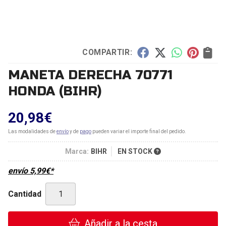
COMPARTIR:
MANETA DERECHA 70771
HONDA
(BIHR)
20,98
€
Las modalidades de
envío
y de
pago
pueden variar el importe final del pedido.
Marca:
BIHR
EN STOCK
envío
5,99
€
*
Cantidad
Añadir a la cesta