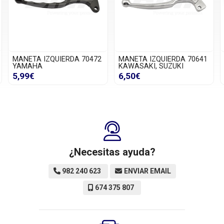
DA 70472
MANETA IZQUIERDA 70641
MANETA IZQUIERDA 
KAWASAKI, SUZUKI
HONDA
6,50€
8,99€
¿Necesitas ayuda?
982 240 623
ENVIAR EMAIL
674 375 807