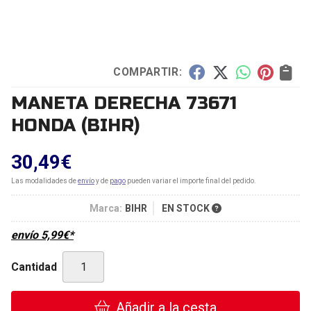
COMPARTIR:
MANETA DERECHA 73671
HONDA
(BIHR)
30,49
€
Las modalidades de
envío
y de
pago
pueden variar el importe final del pedido.
Marca:
BIHR
EN STOCK
envío
5,99
€
*
Cantidad
Añadir a la cesta