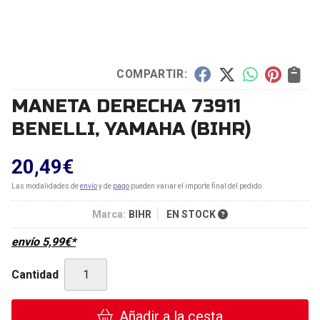
COMPARTIR:
MANETA DERECHA 73911
BENELLI, YAMAHA
(BIHR)
20,49
€
Las modalidades de
envío
y de
pago
pueden variar el importe final del pedido.
Marca:
BIHR
EN STOCK
envío
5,99
€
*
Cantidad
Añadir a la cesta