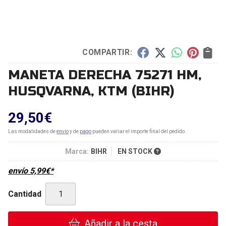
COMPARTIR:
MANETA DERECHA 75271 HM,
HUSQVARNA, KTM
(BIHR)
29,50
€
Las modalidades de
envío
y de
pago
pueden variar el importe final del pedido.
Marca:
BIHR
EN STOCK
envío
5,99
€
*
Cantidad
Añadir a la cesta