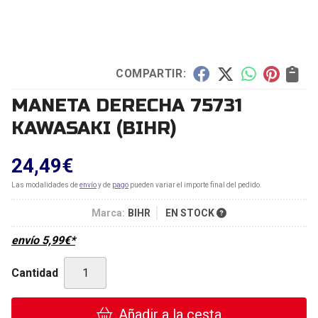
COMPARTIR:
MANETA DERECHA 75731
KAWASAKI
(BIHR)
24,49
€
Las modalidades de
envío
y de
pago
pueden variar el importe final del pedido.
Marca:
BIHR
EN STOCK
envío
5,99
€
*
Cantidad
Añadir a la cesta