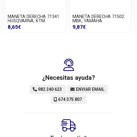
MANETA DERECHA 71341
MANETA DERECHA 71502
MA
HUSQVARNA, KTM
MBK, YAMAHA
DER
8,65€
9,87€
5,
¿Necesitas ayuda?
982 240 623
ENVIAR EMAIL
674 375 807