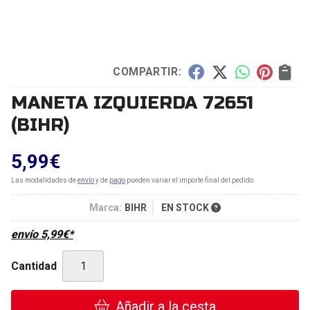
COMPARTIR:
MANETA IZQUIERDA 72651
(BIHR)
5,99
€
Las modalidades de
envío
y de
pago
pueden variar el importe final del pedido.
Marca:
BIHR
EN STOCK
envío
5,99
€
*
Cantidad
Añadir a la cesta