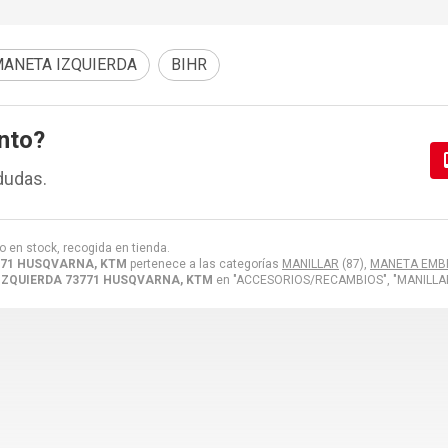
ANETA IZQUIERDA
BIHR
nto?
dudas.
o en stock, recogida en tienda.
771 HUSQVARNA, KTM
pertenece a las categorías
MANILLAR
(87),
MANETA EMB
IZQUIERDA 73771 HUSQVARNA, KTM
en "ACCESORIOS/RECAMBIOS", "MANILLA