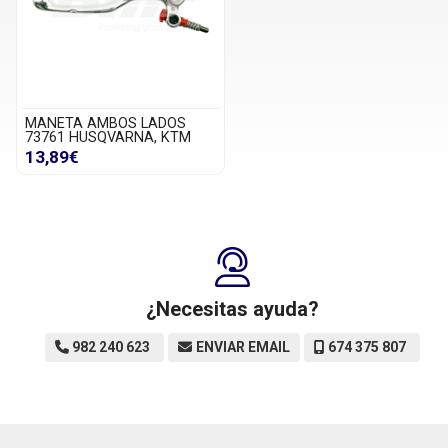
MANETA AMBOS LADOS
73761 HUSQVARNA, KTM
13,89€
¿Necesitas ayuda?
982 240 623
ENVIAR EMAIL
674 375 807