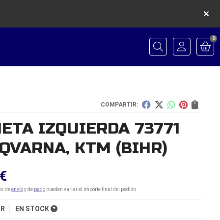
0
Buscar
COMPARTIR:
ETA IZQUIERDA 73771
QVARNA, KTM
(BIHR)
€
es de
envío
y de
pago
pueden variar el importe final del pedido.
HR
EN STOCK