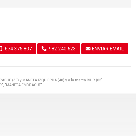
674 375 807
982 240 623
ENVIAR EMAIL
RAGUE
(50) y
MANETA IZQUIERDA
(48) y a la marca
BIHR
(85).
R", "MANETA EMBRAGUE".