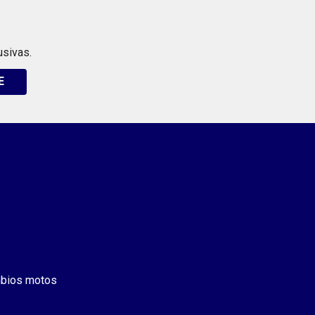
usivas.
E
bios motos