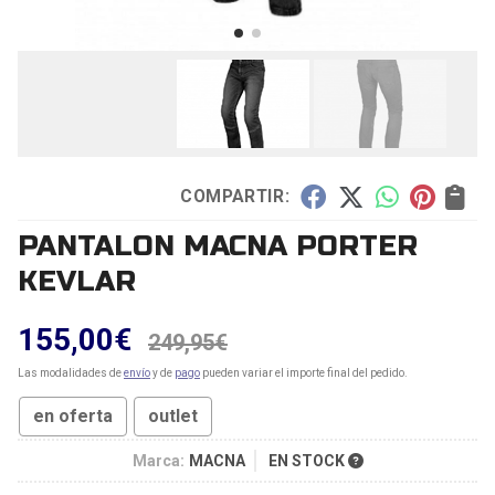
COMPARTIR:
PANTALON MACNA PORTER
KEVLAR
155,00
€
249,95
€
Las modalidades de
envío
y de
pago
pueden variar el importe final del pedido.
en oferta
outlet
Marca:
MACNA
EN STOCK