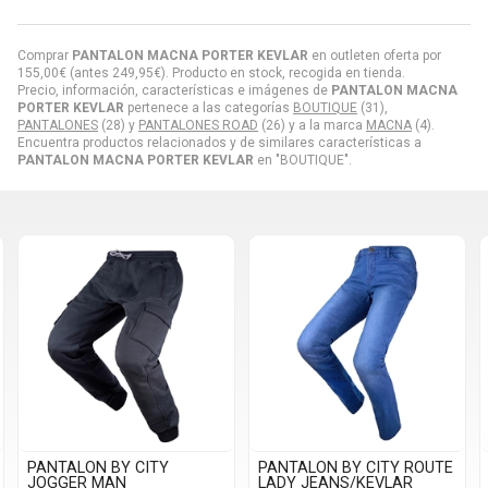
Comprar
PANTALON MACNA PORTER KEVLAR
en outleten oferta por
155,00
€
(antes
249,95
€
). Producto en stock, recogida en tienda.
Precio, información, características e imágenes de
PANTALON MACNA
PORTER KEVLAR
pertenece a las categorías
BOUTIQUE
(31),
PANTALONES
(28) y
PANTALONES ROAD
(26) y a la marca
MACNA
(4).
Encuentra productos relacionados y de similares características a
PANTALON MACNA PORTER KEVLAR
en "BOUTIQUE".
PANTALON BY CITY ROUTE
PANTALON BY CITY SHIELD
LADY JEANS/KEVLAR
STONE MAN