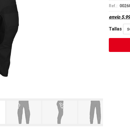
Ref.:
0026
envío
5,9
Tallas