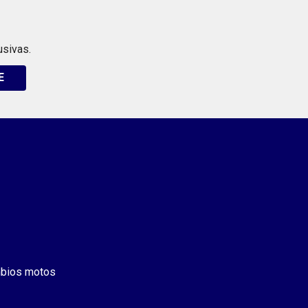
usivas.
E
bios motos