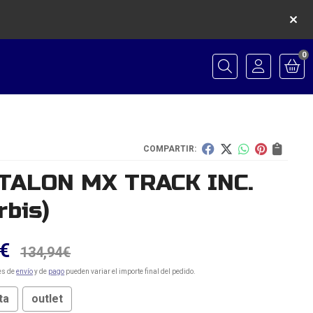
0
Buscar
COMPARTIR:
TALON MX TRACK INC.
rbis)
€
134,94
€
es de
envío
y de
pago
pueden variar el importe final del pedido.
ta
outlet