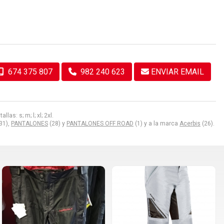
674 375 807
982 240 623
ENVIAR EMAIL
as: s; m; l; xl; 2xl.
31),
PANTALONES
(28) y
PANTALONES OFF ROAD
(1) y a la marca
Acerbis
(26).