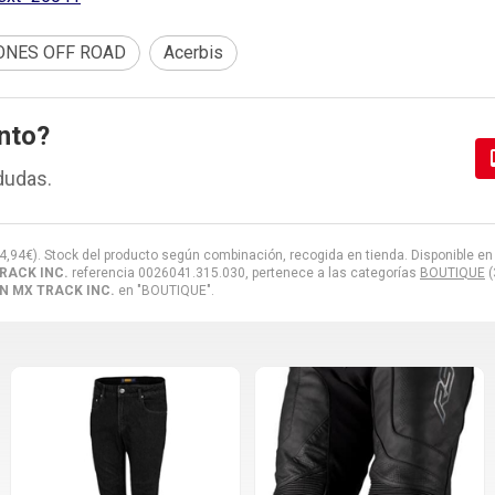
ONES OFF ROAD
Acerbis
nto?
dudas.
4,94
€
). Stock del producto según combinación, recogida en tienda. Disponible en tall
RACK INC.
referencia 0026041.315.030, pertenece a las categorías
BOUTIQUE
(
N MX TRACK INC.
en "BOUTIQUE".