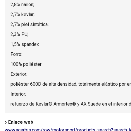
2,8% nailon;
2,7% kevlar;
2,7% piel sintética;
2,3% PU;
1,5% spandex
Forro:
100% poliéster
Exterior:
poliéster 600D de alta densidad, totalmente elástico por enc
Interior:
refuerzo de Kevlar® Armortex® y AX Suede en el interior d
Enlace web
www.acerbis.com/row/motorsport/products-search?search-