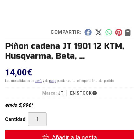
COMPARTIR:
Piñon cadena JT 1901 12 KTM,
Husqvarma, Beta, ...
14,00
€
Las modalidades de
envío
y de
pago
pueden variar el importe final del pedido.
Marca:
JT
EN STOCK
envío
5,99
€
*
Cantidad
Añadir a la cesta