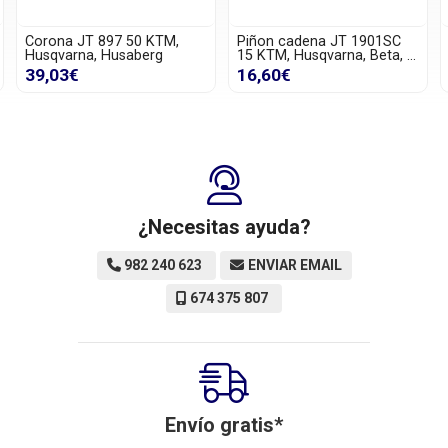
M,
Piñon cadena JT 1901SC
Piñon cadena JT 1401 14
15 KTM, Husqvarna, Beta, ...
Suzuki, Kawasaki
16,60€
11,45€
¿Necesitas ayuda?
982 240 623
ENVIAR EMAIL
674 375 807
Envío gratis*