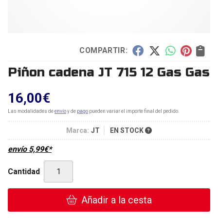
COMPARTIR:
Piñon cadena JT 715 12 Gas Gas
16,00
€
Las modalidades de
envío
y de
pago
pueden variar el importe final del pedido.
Marca:
JT
EN STOCK
envío
5,99
€
*
Cantidad
Añadir a la cesta