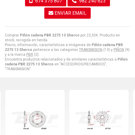
674 375 807
982 240 623
ENVIAR EMAIL
Comprar
Piñón cadena PBR 2275 13 Sherco
por
23,50
€
. Producto en
stock, recogida en tienda.
Precio, información, características e imágenes de
Piñón cadena PBR
2275 13 Sherco
pertenece a las categorías
TRANSMISION
(13) y
PIÑON
(9)
y a la marca
PBR
(2).
Encuentra productos relacionados y de similares características a
Piñón
cadena PBR 2275 13 Sherco
en "ACCESORIOS/RECAMBIOS",
"TRANSMISION".