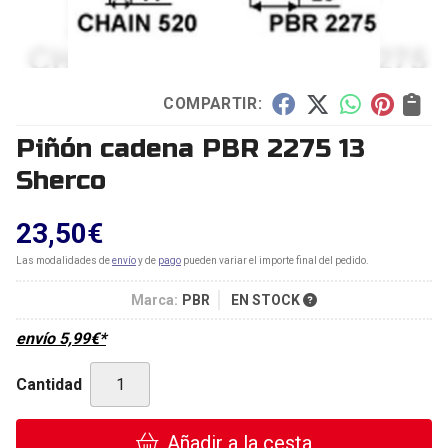
COMPARTIR:
Piñón cadena PBR 2275 13
Sherco
23,50
€
Las modalidades de
envío
y de
pago
pueden variar el importe final del pedido.
Marca:
PBR
EN STOCK
envío
5,99
€
*
Cantidad
Añadir a la cesta