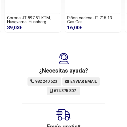
1 KTM,
Piñon cadena JT 715 13
Piñon cadena JT 190
erg
Gas Gas
KTM, Husqvarma, Beta,
16,00€
14,00€
¿Necesitas ayuda?
982 240 623
ENVIAR EMAIL
674 375 807
Envío gratis*