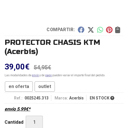
COMPARTIR:
PROTECTOR CHASIS KTM
(Acerbis)
39,00
€
54,95
€
Las modalidades de
envío
y de
pago
pueden variar el importe final del pedido.
en oferta
outlet
Ref.:
0025245.313
Marca:
Acerbis
EN STOCK
envío
5,99
€
*
Cantidad