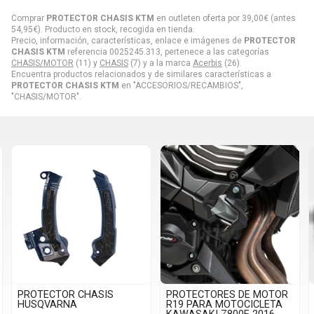
Comprar
PROTECTOR CHASIS KTM
en outleten oferta por
39,00
€
(antes
54,95
€
). Producto en stock, recogida en tienda.
Precio, información, características, enlace e imágenes de
PROTECTOR
CHASIS KTM
referencia 0025245.313, pertenece a las categorías
CHASIS/MOTOR
(11) y
CHASIS
(7) y a la marca
Acerbis
(26).
Encuentra productos relacionados y de similares características a
PROTECTOR CHASIS KTM
en "ACCESORIOS/RECAMBIOS",
"CHASIS/MOTOR".
PROTECTOR CHASIS
PROTECTORES DE MOTOR
HUSQVARNA
R19 PARA MOTOCICLETA