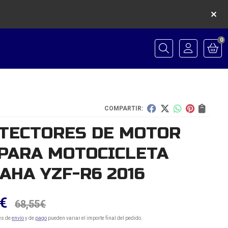
0
Buscar
COMPARTIR:
TECTORES DE MOTOR
 PARA MOTOCICLETA
AHA YZF-R6 2016
€
68,55
€
es de
envío
y de
pago
pueden variar el importe final del pedido.