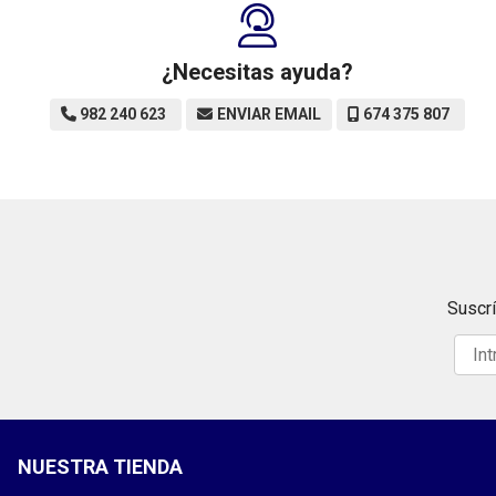
¿Necesitas ayuda?
982 240 623
ENVIAR EMAIL
674 375 807
Suscrí
NUESTRA TIENDA