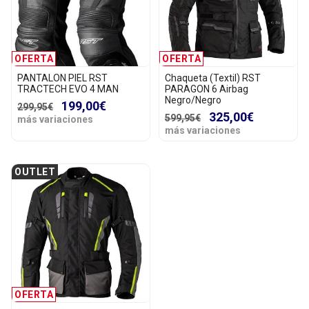
OFERTA
OFERTA
PANTALON PIEL RST
Chaqueta (Textil) RST
TRACTECH EVO 4 MAN
PARAGON 6 Airbag
Negro/Negro
199,00€
299,95€
325,00€
599,95€
más variaciones
más variaciones
OUTLET
OFERTA