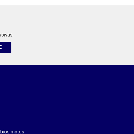
usivas.
E
bios motos